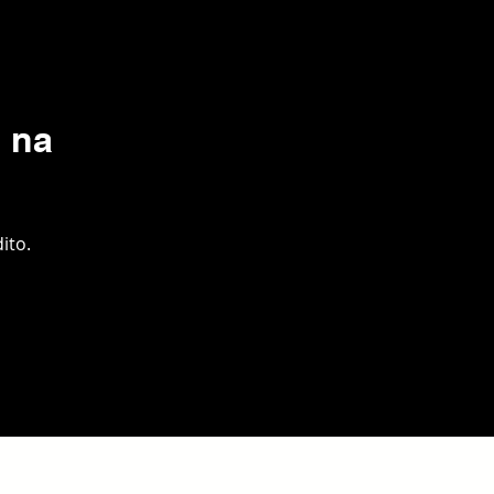
 na
ito.